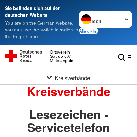
Sie befinden sich auf der
Sprache wechseln zu
deutschen Website
You are on the German website,
you can use the switch to switch to
Alles klar
the English one
Ortsverein
Satrup e.V.
Mittelangeln
Kreisverbände
Kreisverbände
Lesezeichen -
Servicetelefon